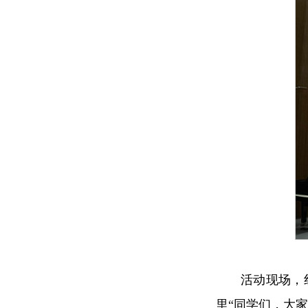
活动现场，
里“同学们，大