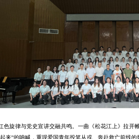
红色旋律与党史宣讲交融共鸣。一曲《松花江上》拉开
家起来”的呐喊，重现爱国青年投笔从戎、奔赴救亡前线