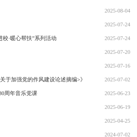
2025-08-04
2025-07-24
技进校·暖心帮扶”系列活动
2025-07-24
2025-07-20
2025-07-16
习近平关于加强党的作风建设论述摘编>》
2025-07-02
0周年音乐党课
2025-06-23
2025-06-19
2025-04-25
2024-07-02