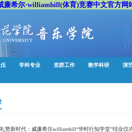
威廉希尔·williamhill(体育)竞赛中文官方网
队伍
学科专业
党群工作
教学科研
演
设
礼赞新时代：威廉希尔williamhill“华时行知学堂”结