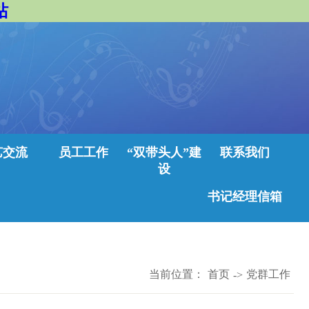
站
艺交流
员工工作
“双带头人”建
联系我们
设
书记经理信箱
当前位置：
首页
党群工作
->