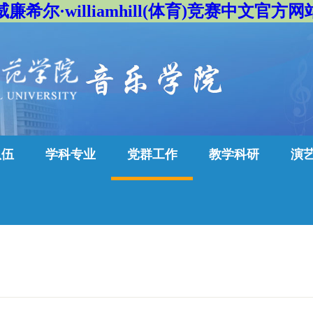
威廉希尔·williamhill(体育)竞赛中文官方网
队伍
学科专业
党群工作
教学科研
演