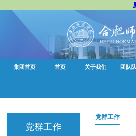
集团首页
首页
关于我们
团队
党群工作
党群工作