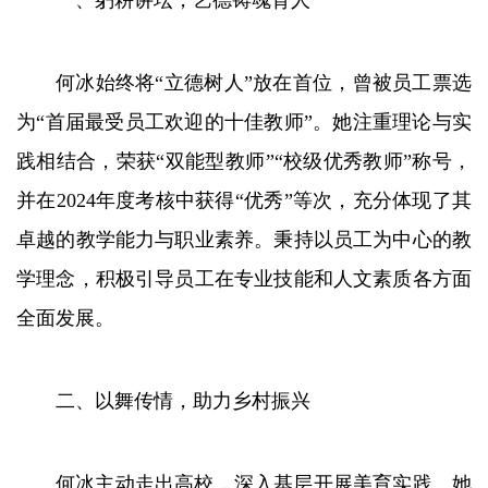
何冰始终将“立德树人”放在首位，曾被员工票选
为“首届最受员工欢迎的十佳教师”。她注重理论与实
践相结合，荣获“双能型教师”“校级优秀教师”称号，
并在2024年度考核中获得“优秀”等次，充分体现了其
卓越的教学能力与职业素养。秉持以员工为中心的教
学理念，积极引导员工在专业技能和人文素质各方面
全面发展。
二、以舞传情，助力乡村振兴
何冰主动走出高校，深入基层开展美育实践。她