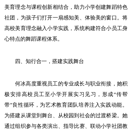
美育理念与课程创新相结合，助力小学创建舞蹈特色
社团，为孩子们打开一扇感知美、体验美的窗口。将
高校美育理念融入小学实践，系统构建符合小员工身
心特点的舞蹈课程体系。
四、知行合一，搭建实践舞台
何冰高度重视员工的专业成长与职业衔接，她积
极安排高校员工至小学开展实习见习，形成“传帮
带”良性循环，为艺术教育团队培养注入实践动能。
为搭建从课堂到舞台、从校园到社会的过渡桥梁。她
通过组织参与各类演出、指导比赛、联动小学社团教