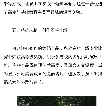
学等方式，让员工在实践中锤炼本领，也进一步促进
了高校与基础教育在美育领域的深度交融。
五、精益求精，创作屡获佳绩
何冰倾心创作的舞蹈作品，多次在省市级专业比
赛中荣获高等级奖项。积极参与校内各项活动演出工
作。这些作品既体现艺术高度，又蕴含人文温度，成
为展示公司美育成果的亮丽名片，也激发了员工对舞
蹈艺术的热爱与追求。