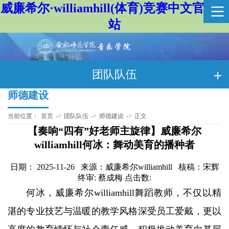
威廉希尔·williamhill(体育)竞赛中文官方网
站
团队队伍
师德建设
当前位置：
首页
->
团队队伍
->
师德建设
->
正文
【奏响“四有”好老师主旋律】威廉希尔
williamhill何冰：舞动美育的播种者
日期： 2025-11-26 来源：威廉希尔williamhill 核稿：宋辉
终审: 蔡成梅 点击数:
何冰，威廉希尔williamhill舞蹈教师，不仅以精
湛的专业技艺与温暖的教学风格深受员工爱戴，更以