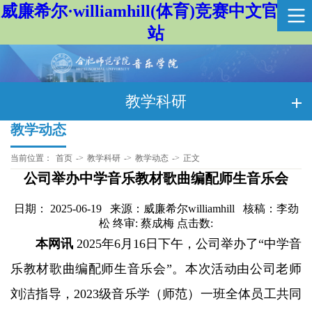
威廉希尔·williamhill(体育)竞赛中文官方网
站
教学科研
教学动态
当前位置：
首页
->
教学科研
->
教学动态
->
正文
公司举办中学音乐教材歌曲编配师生音乐会
日期： 2025-06-19 来源：威廉希尔williamhill 核稿：李劲
松 终审: 蔡成梅 点击数:
本网讯
2025年6月16日下午，公司举办了“中学音
乐教材歌曲编配师生音乐会”。本次活动由公司老师
刘洁指导，2023级音乐学（师范）一班全体员工共同