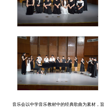
音乐会以中学音乐教材中的经典歌曲为素材，旨