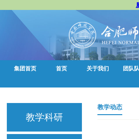
集团首页
首页
关于我们
团队
教学动态
教学科研