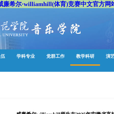
威廉希尔·williamhill(体育)竞赛中文官方网
队伍
学科专业
党群工作
教学科研
演