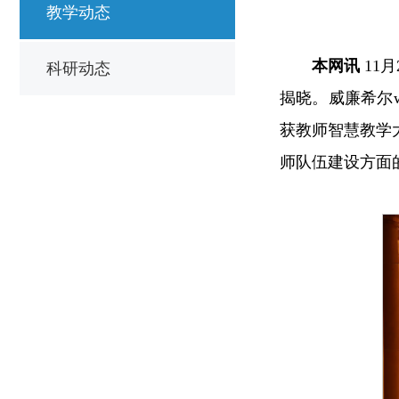
教学动态
本网讯
11
科研动态
揭晓。威廉希尔w
获教师智慧教学
师队伍建设方面