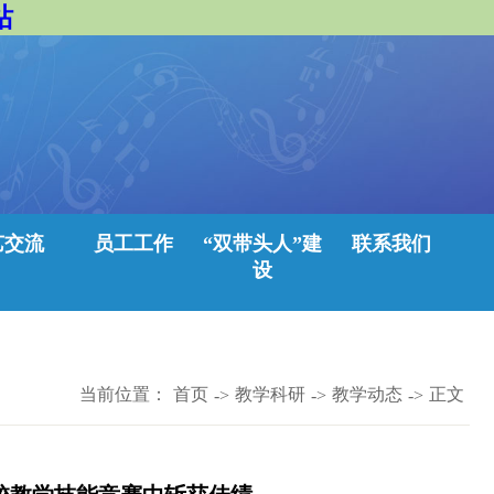
站
艺交流
员工工作
“双带头人”建
联系我们
设
当前位置：
首页
教学科研
教学动态
正文
->
->
->