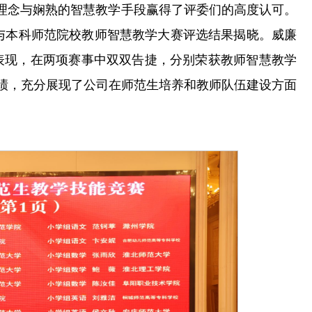
学理念与娴熟的智慧教学手段赢得了评委们的高度认可。
赛与本科师范院校教师智慧教学大赛评选结果揭晓。威廉
的现场表现，在两项赛事中双双告捷，分别荣获教师智慧教学
绩，充分展现了公司在师范生培养和教师队伍建设方面