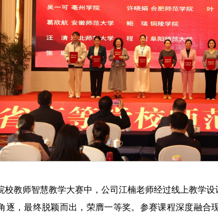
院校教师智慧教学大赛中，公司江楠老师经过线上教学设
角逐，最终脱颖而出，荣膺一等奖。参赛课程深度融合