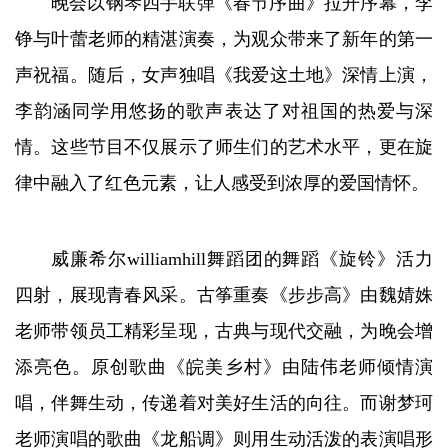
晚会以钢琴四手联弹《春节序曲》拉开序幕，李
铮与叶蕾老师的精湛演奏，为观众带来了新年的第一
声祝福。随后，女声独唱《我爱这土地》深情上演，
李韵涵同学用悠扬的歌声表达了对祖国的热爱与深
情。这些节目不仅展示了师生们的艺术水平，更在旋
律中融入了红色元素，让人感受到浓厚的爱国情怀。
威廉希尔williamhill舞蹈团的舞蹈《旋铃》活力
四射，展现青春风采。古筝重奏《步步高》由魏婧姝
老师带领员工精彩呈现，古典与现代交融，为晚会增
添亮色。原创歌曲《皖美乡村》由陆伟老师倾情演
唱，伴舞生动，传递着对美好生活的向往。而谢梦珂
老师演唱的歌曲《龙船调》则用生动活泼的表演唱形