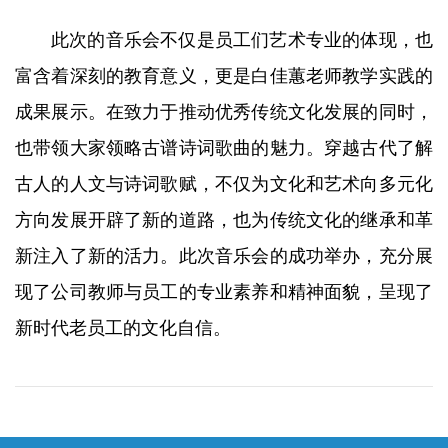
此次的音乐会不仅是员工们艺术专业的体现，也
富含着深刻的教育意义，更是白佳蕙老师教学实践的
成果展示。在致力于推动优秀传统文化发展的同时，
也带领大家领略古谱诗词歌曲的魅力。穿越古代了解
古人的人文与诗词歌赋，不仅为文化和艺术向多元化
方向发展开辟了新的道路，也为传统文化的继承和革
新注入了新的活力。此次音乐会的成功举办，充分展
现了公司教师与员工的专业素养和精神面貌，呈现了
新时代老员工的文化自信。