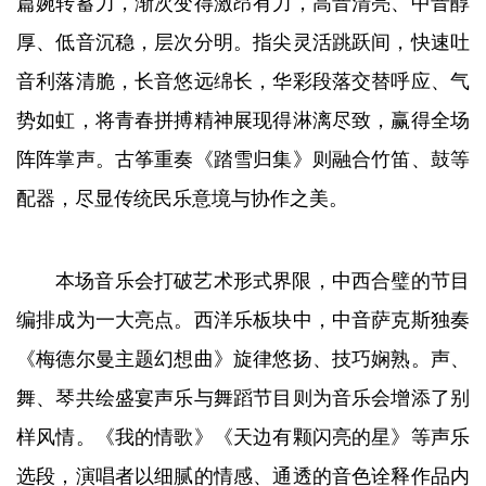
篇婉转蓄力，渐次变得激昂有力，高音清亮、中音醇
厚、低音沉稳，层次分明。指尖灵活跳跃间，快速吐
音利落清脆，长音悠远绵长，华彩段落交替呼应、气
势如虹，将青春拼搏精神展现得淋漓尽致，赢得全场
阵阵掌声。古筝重奏《踏雪归集》则融合竹笛、鼓等
配器，尽显传统民乐意境与协作之美。
本场音乐会打破艺术形式界限，中西合璧的节目
编排成为一大亮点。西洋乐板块中，中音萨克斯独奏
《梅德尔曼主题幻想曲》旋律悠扬、技巧娴熟。声、
舞、琴共绘盛宴声乐与舞蹈节目则为音乐会增添了别
样风情。《我的情歌》《天边有颗闪亮的星》等声乐
选段，演唱者以细腻的情感、通透的音色诠释作品内