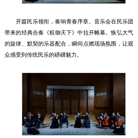
开篇民乐领衔，奏响青春序章。音乐会在民乐团
带来的经典合奏《权御天下》中拉开帷幕。恢弘大气
的旋律、默契的乐器配合，瞬间点燃现场氛围，让观
众感受到传统民乐的磅礴魅力。