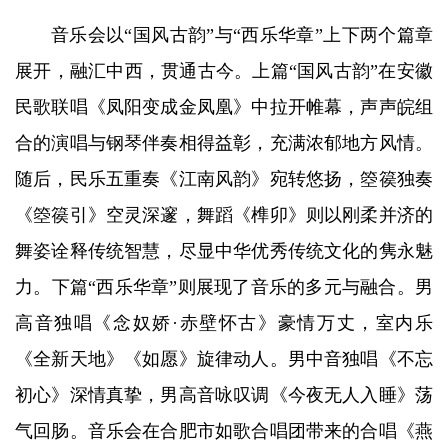
音乐会以“国风古韵”与“西乐华章”上下两个篇章
展开，融汇中西，贯通古今。上篇“国风古韵”在安徽
民歌联唱《凤阳变成金凤凰》中拉开帷幕，声声皖组
合的演唱与钢琴伴奏相得益彰，充满浓郁地方风情。
随后，民乐五重奏《江南风韵》宛转悠扬，箜篌独奏
《箜篌引》空灵深邃，舞蹈《榫卯》则以刚柔并济的
舞姿诠释传统智慧，尽显中华优秀传统文化的隽永魅
力。下篇“西乐华章”则展现了音乐的多元与融合。男
高音独唱《念奴娇·赤壁怀古》豪情万丈，室内乐
《全新天地》《如愿》旋律动人。男中音独唱《不忘
初心》深情真挚，男高音咏叹调《今夜无人入睡》荡
气回肠。音乐会在合肥市如歌合唱团带来的合唱《燕