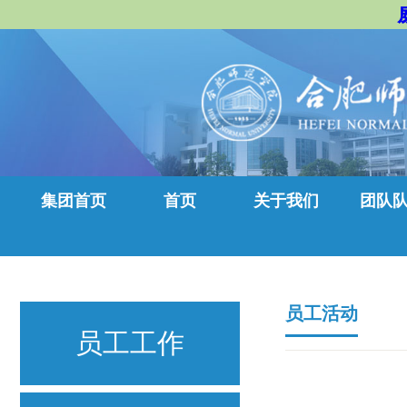
集团首页
首页
关于我们
团队
员工活动
员工工作