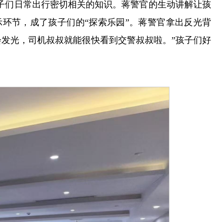
孩子们日常出行密切相关的知识。蒋警官的生动讲解让孩
环节，成了孩子们的“探索乐园”。蒋警官拿出反光背
会发光，司机叔叔就能很快看到交警叔叔啦。”孩子们好