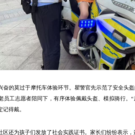
兴奋的莫过于摩托车体验环节。瞿警官先示范了安全头盔的
老员工志愿者陪同下，有序体验佩戴头盔、模拟骑行。“
定记得戴。
社区还为孩子们发放了社会实践证书。家长们纷纷表示，