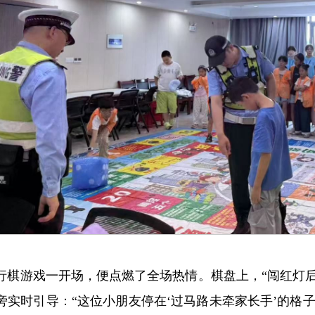
行棋游戏一开场，便点燃了全场热情。棋盘上，“闯红灯后
旁实时引导：“这位小朋友停在‘过马路未牵家长手’的格