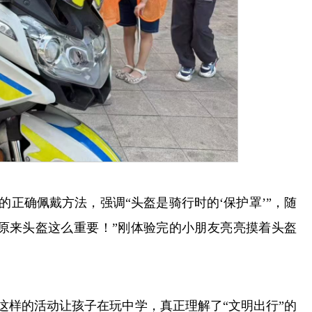
正确佩戴方法，强调“头盔是骑行时的‘保护罩’”，随
原来头盔这么重要！”刚体验完的小朋友亮亮摸着头盔
这样的活动让孩子在玩中学，真正理解了“文明出行”的