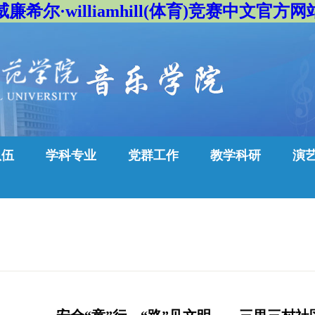
威廉希尔·williamhill(体育)竞赛中文官方网
队伍
学科专业
党群工作
教学科研
演