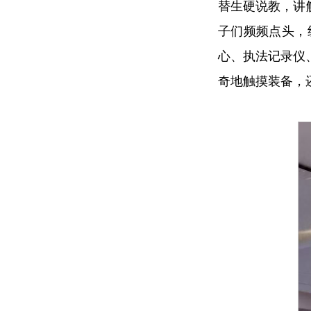
替生硬说教，讲
子们频频点头，
心、执法记录仪
奇地触摸装备，