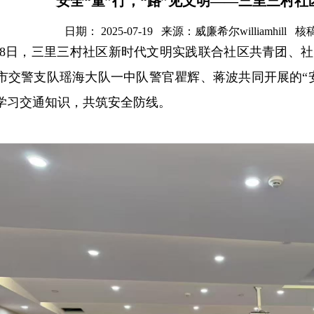
安全“童”行，“路”见文明——三里三村
日期： 2025-07-19 来源：威廉希尔williamhill
18日，三里三村社区新时代文明实践联合社区共青团、社区妇
市交警支队瑶海大队一中队警官瞿辉、蒋波共同开展的“安全
学习交通知识，共筑安全防线。