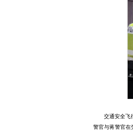
交通安全飞
警官与蒋警官在