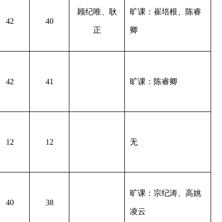
顾纪唯、耿
旷课：崔培根、陈睿
42
40
正
卿
42
41
旷课：陈睿卿
12
12
无
旷课：宗纪涛、高姚
40
38
凌云