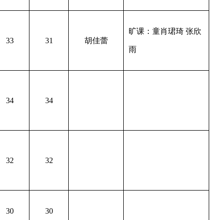
旷课：童肖珺琦 张欣
33
31
胡佳蕾
雨
34
34
32
32
30
30