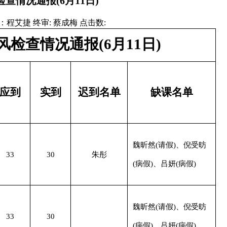
学风检查情况通报(6月11日)
 核稿：程艾捷 终审: 蔡成梅 点击数:
ll学风检查情况通报(6月11日)
应到
实到
迟到名单
缺课名单
魏昕然(请假)、倪受昉
33
30
朱彤
(病假)、吕妍(病假)
魏昕然(请假)、倪受昉
33
30
(病假)、吕妍(病假)