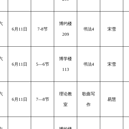
六
博约楼
6月11日
7-8节
书法4
宋雪
209
六
博学楼
6月11日
5—6节
书法4
宋雪
113
六
理论教
歌曲写
6月11日
7—8节
易慧
室
作