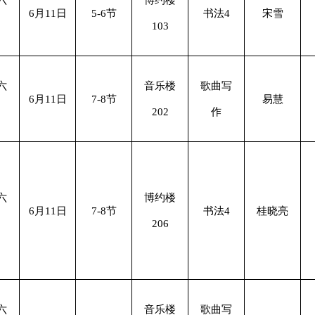
六
博约楼
6月11日
5-6节
书法4
宋雪
103
六
音乐楼
歌曲写
6月11日
7-8节
易慧
202
作
六
博约楼
6月11日
7-8节
书法4
桂晓亮
206
六
音乐楼
歌曲写