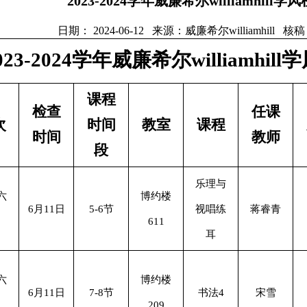
​2023-2024学年威廉希尔williamhill
日期： 2024-06-12 来源：威廉希尔williamhill
023-2024学年威廉希尔williamhi
课程
检查
任课
次
时间
教室
课程
时间
教师
段
乐理与
六
博约楼
6月11日
5-6节
视唱练
蒋睿青
611
耳
六
博约楼
6月11日
7-8节
书法4
宋雪
209