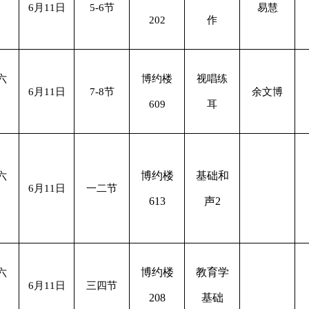
6月11日
5-6节
易慧
202
作
六
博约楼
视唱练
6月11日
7-8节
余文博
609
耳
博约楼
基础和
六
6月11日
一二节
613
声2
博约楼
教育学
六
6月11日
三四节
208
基础