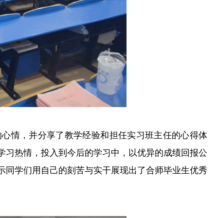
的心情，并分享了教学经验和担任实习班主任的心得体
学习热情，投入到今后的学习中，以优异的成绩回报公
示同学们用自己的刻苦与实干展现出了合师毕业生优秀