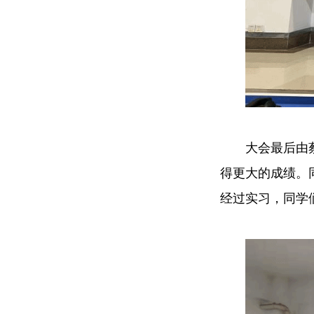
大会最后由
得更大的成绩。
经过实习，同学