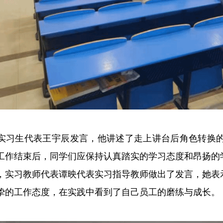
实习生代表王宇辰发言，他讲述了走上讲台后角色转换
工作结束后，同学们应保持认真踏实的学习态度和昂扬的
，实习教师代表谭映代表实习指导教师做出了发言，她表
挚的工作态度，在实践中看到了自己员工的磨练与成长。