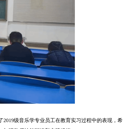
了2019级音乐学专业员工在教育实习过程中的表现，希