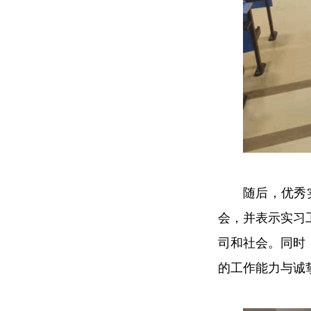
随后，优秀
会，并表示实习
司和社会。同时
的工作能力与诚