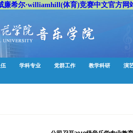
威廉希尔·williamhill(体育)竞赛中文官方网
队伍
学科专业
党群工作
教学科研
演