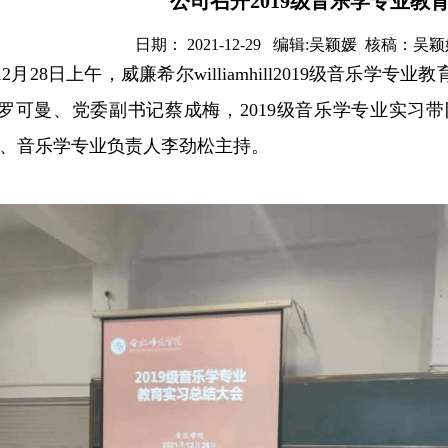
公司召开2019级音乐学专业教
日期： 2021-12-29 编辑:吴颖媛 核稿：吴
12月28日上午，威廉希尔williamhill2019级音
罗可曼、党委副书记蔡成梅，2019级音乐学专业实习
ll副经理、音乐学专业负责人李劲松主持。