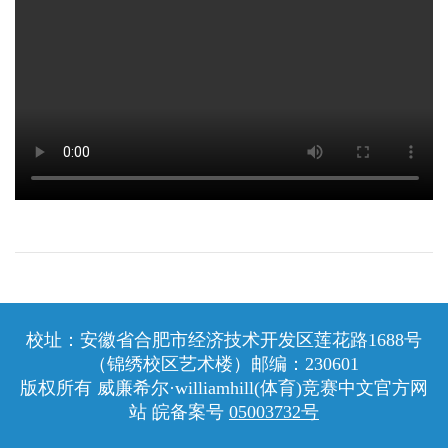
校址：安徽省合肥市经济技术开发区莲花路1688号
（锦绣校区
艺术楼
）邮编：230601
版权所有 威廉希尔·williamhill(体育)竞赛中文官方网
站 皖备案号
05003732号