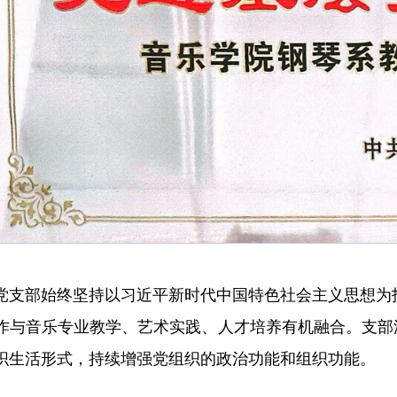
党支部始终坚持以习近平新时代中国特色社会主义思想为
作与音乐专业教学、艺术实践、人才培养有机融合。支部
织生活形式，持续增强党组织的政治功能和组织功能。