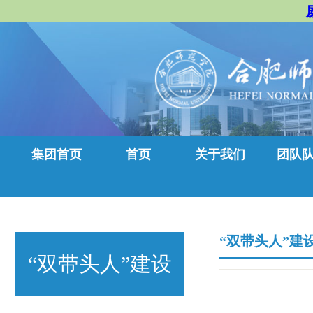
集团首页
首页
关于我们
团队
“双带头人”建
“双带头人”建设