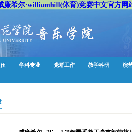
威廉希尔·williamhill(体育)竞赛中文官方网
队伍
学科专业
党群工作
教学科研
演
设