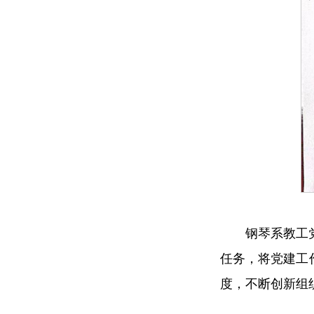
钢琴系教工
任务，将党建工
度，不断创新组