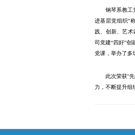
钢琴系教工
进基层党组织”
践、创新、艺术
司党建“四好”
党课，举办了多
此次荣获"
力，不断提升组